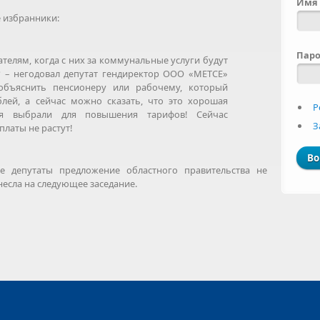
Имя 
е избранники:
Пар
телям, когда с них за коммунальные услуги будут
? – негодовал депутат гендиректор ООО «МЕТСЕ»
объяснить пенсионеру или рабочему, который
блей, а сейчас можно сказать, что это хорошая
Р
я выбрали для повышения тарифов! Сейчас
З
платы не растут!
е депутаты предложение областного правительства не
несла на следующее заседание.