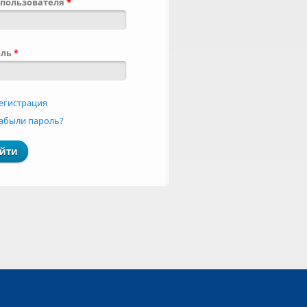
пользователя
*
оль
*
егистрация
абыли пароль?