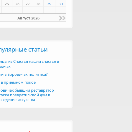
25
26
27
28
29
30
Август 2026
пулярные статьи
нцы из Счастья нашли счастье в
вичах
 ли в Боровичах политика?
 в приёмном покое
ровичах бывший реставратор
тажа превратил свой дом в
зведение искусства