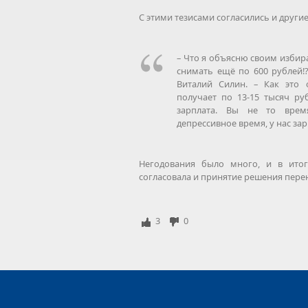
С этими тезисами согласились и други
– Что я объясню своим избира
снимать ещё по 600 рублей!
Виталий Силин. – Как это 
получает по 13-15 тысяч ру
зарплата. Вы не то врем
депрессивное время, у нас зар
Негодования было много, и в итог
согласовала и принятие решения пере
3
0