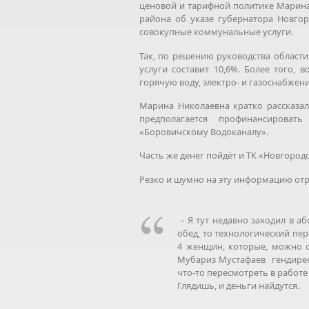
ценовой и тарифной политике Марина
района об указе губернатора Новго
совокупные коммунальные услуги.
Так, по решению руководства област
услуги составит 10,6%. Более того,
горячую воду, электро- и газоснабже
Марина Николаевна кратко рассказа
предполагается профинансироват
«Боровичскому Водоканалу».
Часть же денег пойдёт и ТК «Новгородс
Резко и шумно на эту информацию от
– Я тут недавно заходил в аб
обед, то технологический пере
4 женщин, которые, можно с
Мубариз Мустафаев гендирек
что-то пересмотреть в работ
Глядишь, и деньги найдутся.