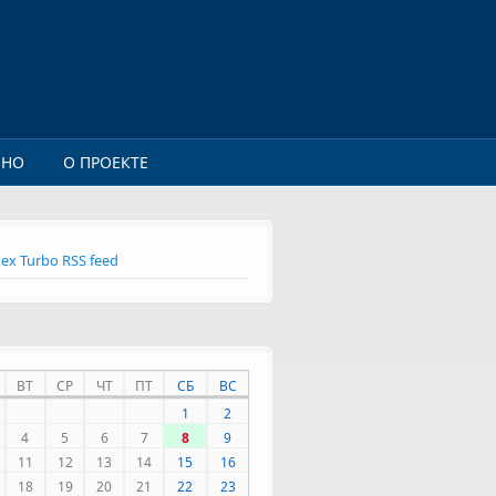
ИНО
О ПРОЕКТЕ
ex Turbo RSS feed
ВТ
СР
ЧТ
ПТ
СБ
ВС
1
2
4
5
6
7
8
9
11
12
13
14
15
16
18
19
20
21
22
23