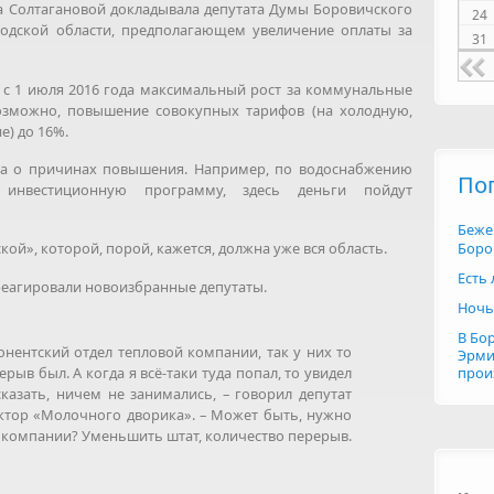
 Солтагановой докладывала депутата Думы Боровичского
24
родской области, предполагающем увеличение оплаты за
31
и с 1 июля 2016 года максимальный рост за коммунальные
 возможно, повышение совокупных тарифов (на холодную,
ние) до 16%.
ла о причинах повышения. Например, по водоснабжению
По
ь инвестиционную программу, здесь деньги пойдут
Беже
Боро
кой», которой, порой, кажется, должна уже вся область.
Есть
реагировали новоизбранные депутаты.
Ночь
В Бо
онентский отдел тепловой компании, так у них то
Эрми
рыв был. А когда я всё-таки туда попал, то увидел
прои
казать, ничем не занимались, – говорил депутат
тор «Молочного дворика». – Может быть, нужно
е компании? Уменьшить штат, количество перерыв.