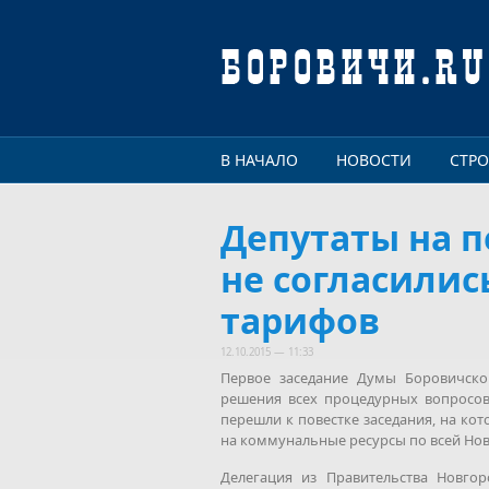
Перейти к основному содержанию
В НАЧАЛО
НОВОСТИ
СТР
Депутаты на 
не согласили
тарифов
12.10.2015 — 11:33
Первое заседание Думы Боровичско
решения всех процедурных вопросов,
перешли к повестке заседания, на к
на коммунальные ресурсы по всей Нов
Делегация из Правительства Новгор