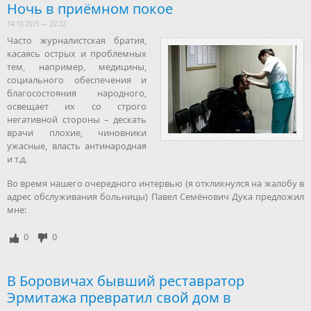
Ночь в приёмном покое
14.10.2015 — 22:22
Часто журналистская братия,
касаясь острых и проблемных
тем, например, медицины,
социального обеспечения и
благосостояния народного,
освещает их со строго
негативной стороны – дескать
врачи плохие, чиновники
ужасные, власть антинародная
и т.д.
Во время нашего очередного интервью (я откликнулся на жалобу в
адрес обслуживания больницы) Павел Семёнович Дука предложил
мне:
0
0
В Боровичах бывший реставратор
Эрмитажа превратил свой дом в