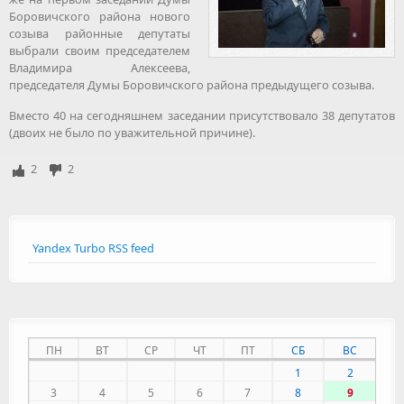
Боровичского района нового
созыва районные депутаты
выбрали своим председателем
Владимира Алексеева,
председателя Думы Боровичского района предыдущего созыва.
Вместо 40 на сегодняшнем заседании присутствовало 38 депутатов
(двоих не было по уважительной причине).
2
2
Yandex Turbo RSS feed
ПН
ВТ
СР
ЧТ
ПТ
СБ
ВС
1
2
3
4
5
6
7
8
9