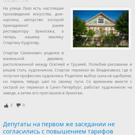
12.10.2015 — 11:41
На улице Лазо есть настоящее
произведение искусства, дом-
картина, авторство которой
принадлежит ранее
реставратору Эрмитажа, а
теперь нашему земляку
Спартаку Кудухову.
Спартак Семенович родился в
маленькой деревне,
расположенной между Осетией и Грузией. Полюбив рисование и
решив стать художником, Спартак переехал во Владикавказ, где и
получил профессию художника. Родители выбор сына не одобряли,
но парень твёрдо шёл по своему пути. Со временем вместе с
сестрой он переехал в Санкт-Петербург, работал художником на
заводе, а затем его пригласили в Эрмитаж.
3
0
Депутаты на первом же заседании не
согласились с повышением тарифов