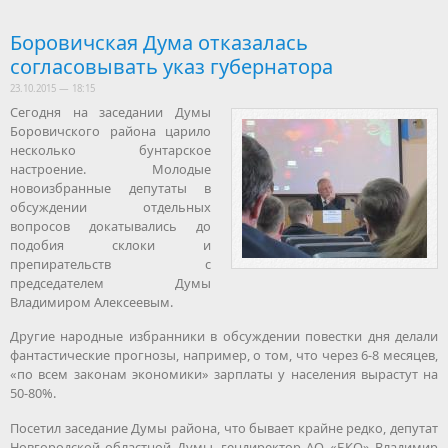
Боровичская Дума отказалась
согласовывать указ губернатора
23.10.2015 — 18:15
Сегодня на заседании Думы
Боровичского района царило
несколько бунтарское
настроение. Молодые
новоизбранные депутаты в
обсуждении отдельных
вопросов докатывались до
подобия склоки и
препирательств с
председателем Думы
Владимиром Алексеевым.
Другие народные избранники в обсуждении повестки дня делали
фантастические прогнозы, например, о том, что через 6-8 месяцев,
«по всем законам экономики» зарплаты у населения вырастут на
50-80%.
Посетил заседание Думы района, что бывает крайне редко, депутат
Новгородской областной Думы, гендиректор АО «БКО» Владимир