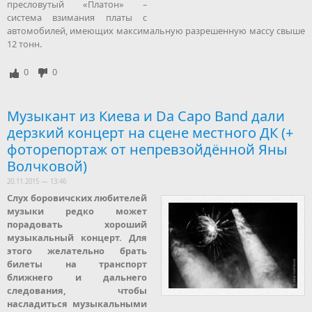
пресловутый «Платон» –
система взимания платы с
автомобилей, имеющих максимальную разрешенную массу свыше
12 тонн.
0
0
Музыкант из Киева и Da Capo Band дали
дерзкий концерт на сцене местного ДК (+
фоторепортаж от непревзойдённой Яны
Волчковой)
20.11.2015 — 13:46
Слух боровичских любителей
музыки редко может
порадовать хороший
музыкальный концерт. Для
этого желательно брать
билеты на транспорт
ближнего и дальнего
следования, чтобы
насладиться музыкальными