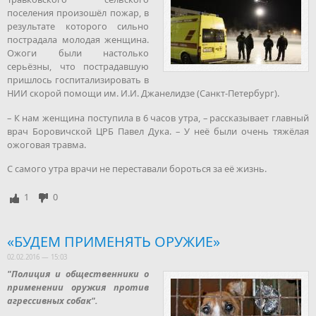
поселения произошёл пожар, в
результате которого сильно
пострадала молодая женщина.
Ожоги были настолько
серьёзны, что пострадавшую
пришлось госпитализировать в
НИИ скорой помощи им. И.И. Джанелидзе (Санкт-Петербург).
– К нам женщина поступила в 6 часов утра, – рассказывает главный
врач Боровичской ЦРБ Павел Дука. – У неё были очень тяжёлая
ожоговая травма.
С самого утра врачи не переставали бороться за её жизнь.
1
0
«БУДЕМ ПРИМЕНЯТЬ ОРУЖИЕ»
02.02.2016 — 15:03
"Полиция и общественники о
применении оружия против
агрессивных собак".