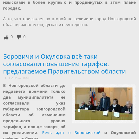
изысками в более крупных и продвинутых в этом плане
городах.
А то, что приезжает во второй по величине город Новгородской
области, часто тухло, тускло и неинтересно.
0
0
Боровичи и Окуловка всё-таки
согласовали повышение тарифов,
предлагаемое Правительством области
14.11.2015 — 16:01
В Новгородской области до
недавнего времени только
два муниципалитета не
согласовали указ
губернатора Новгородской
области об изменении
предельного уровня
тарифов, а проще говоря, об
их увеличении.
Речь идет о Боровичской
и Окуловской
районных Думах.