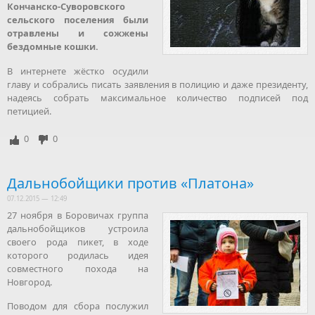
Кончанско-Суворовского
сельского поселения были
отравлены и сожжены
бездомные кошки.
В интернете жёстко осудили
главу и собрались писать заявления в полицию и даже президенту,
надеясь собрать максимальное количество подписей под
петицией.
0
0
Дальнобойщики против «Платона»
07.12.2015 — 12:49
27 ноября в Боровичах группа
дальнобойщиков устроила
своего рода пикет, в ходе
которого родилась идея
совместного похода на
Новгород.
Поводом для сбора послужил