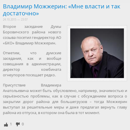
Владимир Можжерин: «Мне власти и так
достаточно»
24.10.2015 — 23:07
Второе заседание Думы
Боровичского района нового
созыва посетил гендиректор АО
«БКО» Владимир Можжерин.
Отметим, что думские
заседания, как и вообще
совещания в администрации,
директор комбината
огнеупоров посещает редко.
Присутствие Владимира
Анатольевича может быть обусловлено, например, значимостью и
серьёзностью проблемы, как в случае с обсуждением вопроса о
закрытии дорог района для большегрузов – тогда Можжерин
выступал за решительные меры и даже предлагал вернуть главу
района из отпуска, в котором она была в тот момент.
1
0